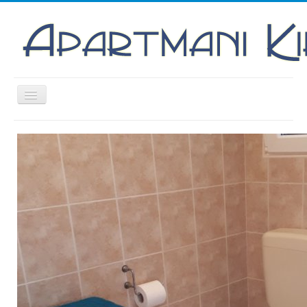
Prikaz/Sakrivanje
navigacije
Home
Apartman 1
Apartman 2
Nin
Kontakt